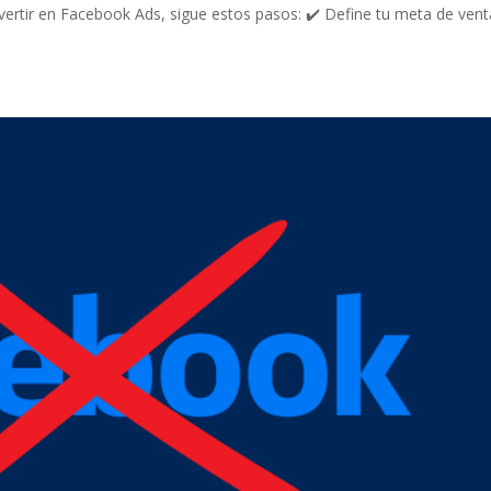
nvertir en Facebook Ads, sigue estos pasos: ✔️ Define tu meta de vent