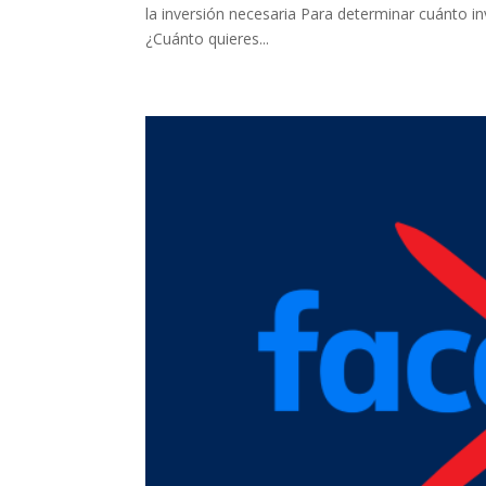
la inversión necesaria Para determinar cuánto i
¿Cuánto quieres...