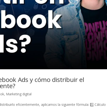
ebook Ads y cómo distribuir el
ente?
ook
,
Marketing digital
istribuirlo eficientemente, aplicamos la siguiente fórmula: 1️⃣ Cálculo