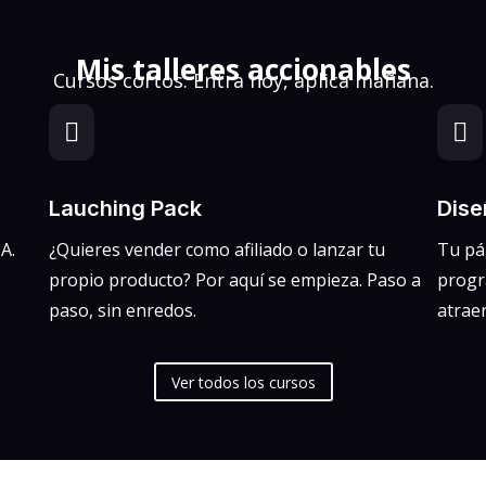
Mis talleres accionables
Cursos cortos. Entra hoy, aplica mañana.


Lauching Pack
Dis
A.
¿Quieres vender como afiliado o lanzar tu
Tu pá
propio producto? Por aquí se empieza. Paso a
progra
paso, sin enredos.
atraer
Ver todos los cursos