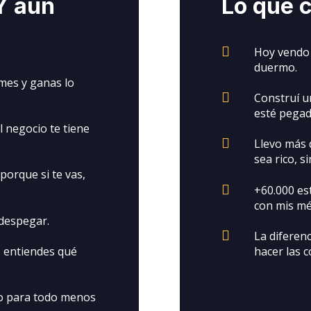
Y aun
Lo que c

Hoy vendo 
duermo.
mes y ganas lo

Construí u
esté pegado
l negocio te tiene

Llevo más 
sea rico, 
orque si te vas,

+60.000 es
con mis mé
 despegar.

La diferen
o entiendes qué
hacer las 
po para todo menos