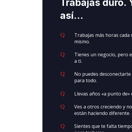
Trabajas duro. 
así…
Q
Trabajas más horas cada 
mismo.
Q
Tienes un negocio, pero e
a ti.
Q
No puedes desconectarte p
para todo.
Q
Llevas años «a punto de»
Q
Ves a otros creciendo y n
están haciendo diferente.
Q
Sientes que te falta tiem