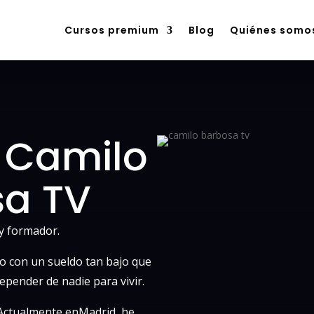
Cursos premium
Blog
Quiénes somo
Cursos premium
Blog
Quiénes somo
y Camilo
sa TV
y formador.
o con un sueldo tan bajo que
epender de nadie para vivir.
. Actualmente enMadrid, he