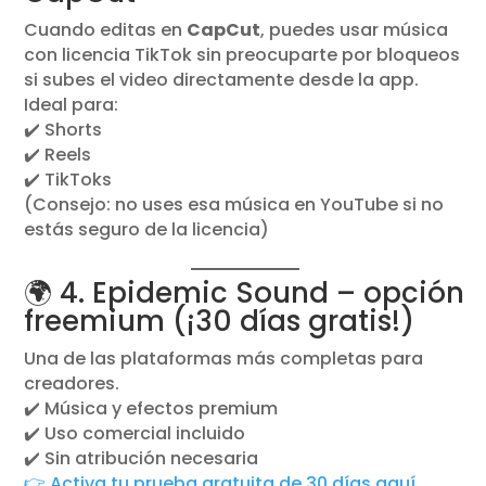
Cuando editas en
CapCut
, puedes usar música
con licencia TikTok sin preocuparte por bloqueos
si subes el video directamente desde la app.
Ideal para:
✔️ Shorts
✔️ Reels
✔️ TikToks
(Consejo: no uses esa música en YouTube si no
estás seguro de la licencia)
🌍 4. Epidemic Sound – opción
freemium (¡30 días gratis!)
Una de las plataformas más completas para
creadores.
✔️ Música y efectos premium
✔️ Uso comercial incluido
✔️ Sin atribución necesaria
👉 Activa tu prueba gratuita de 30 días aquí